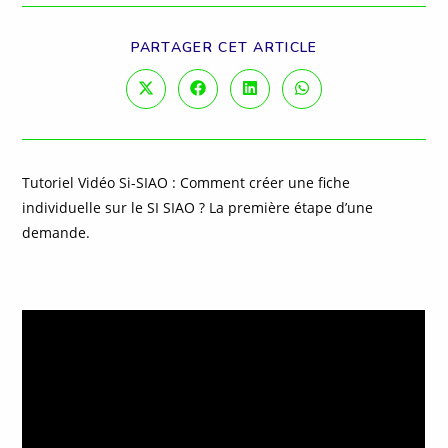
PARTAGER
PARTAGER CET ARTICLE
CE
CONTENU
Ouvrir
Ouvrir
Ouvrir
Ouvrir
dans
dans
dans
dans
une
une
une
une
autre
autre
autre
autre
fenêtre
fenêtre
fenêtre
fenêtre
Tutoriel Vidéo Si-SIAO : Comment créer une fiche
individuelle sur le SI SIAO ? La première étape d’une
demande.