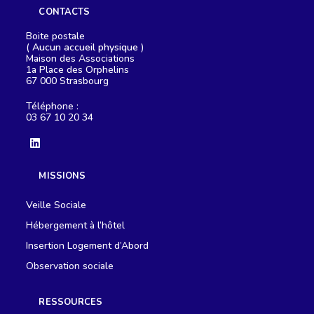
CONTACTS
Boite postale
(
Aucun accueil physique
)
Maison des Associations
1a Place des Orphelins
67 000 Strasbourg
Téléphone :
03 67 10 20 34
S’ouvre
dans
MISSIONS
un
nouvel
onglet
Veille Sociale
Hébergement à l’hôtel
Insertion Logement d’Abord
Observation sociale
RESSOURCES