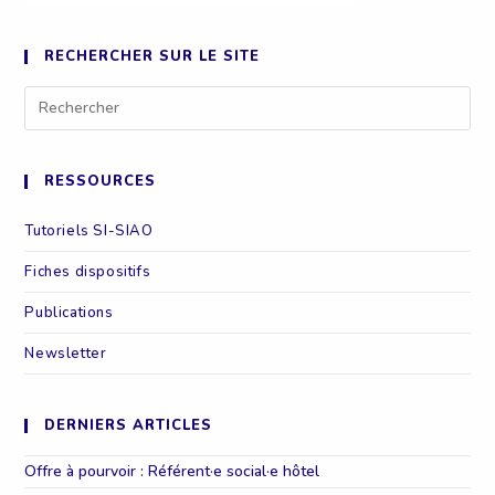
RECHERCHER SUR LE SITE
Rechercher
sur
ce
site
RESSOURCES
Tutoriels SI-SIAO
Fiches dispositifs
Publications
Newsletter
DERNIERS ARTICLES
Offre à pourvoir : Référent·e social·e hôtel