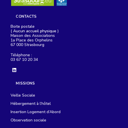
CONTACTS
Boite postale
(
Aucun accueil physique
)
Maison des Associations
1a Place des Orphelins
67 000 Strasbourg
Téléphone :
03 67 10 20 34
S’ouvre
dans
MISSIONS
un
nouvel
onglet
Veille Sociale
Hébergement à l’hôtel
Insertion Logement d’Abord
Observation sociale