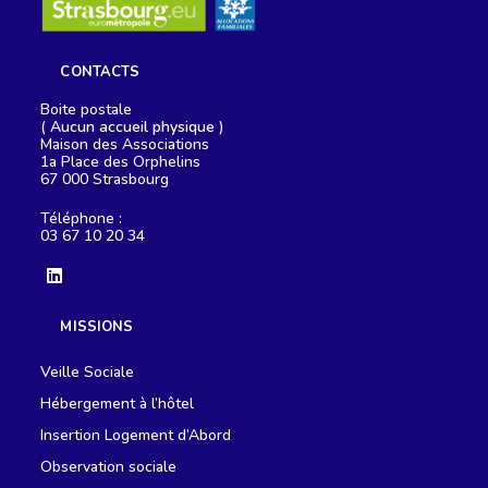
CONTACTS
Boite postale
(
Aucun accueil physique
)
Maison des Associations
1a Place des Orphelins
67 000 Strasbourg
Téléphone :
03 67 10 20 34
S’ouvre
dans
MISSIONS
un
nouvel
onglet
Veille Sociale
Hébergement à l’hôtel
Insertion Logement d’Abord
Observation sociale