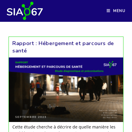
Skip
to
MENU
content
Rapport : Hébergement et parcours de
santé
Cette étude cherche à décrire de quelle manière les