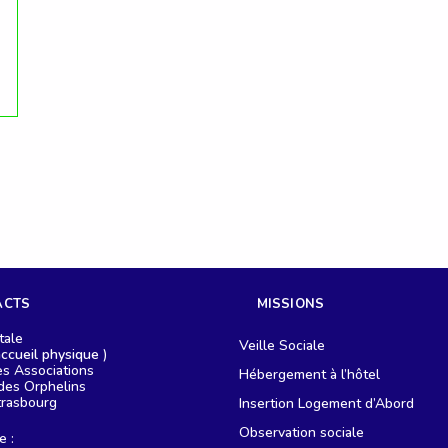
ACTS
MISSIONS
tale
Veille Sociale
ccueil physique
)
s Associations
Hébergement à l’hôtel
des Orphelins
trasbourg
Insertion Logement d’Abord
Observation sociale
e :