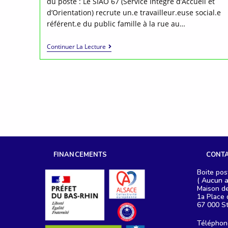
du poste : Le SIAO 67 (Service Intégré d’Accueil et
d’Orientation) recrute un.e travailleur.euse social.e
référent.e du public famille à la rue au…
Offre
Continuer La Lecture
À
Pourvoir :
Référent·e
Public
Famille
FINANCEMENTS
CONT
Boite pos
(
Aucun a
Maison de
1a Place 
67 000 S
Téléphon