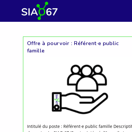
Skip
to
content
Offre à pourvoir : Référent·e public
famille
Intitulé du poste : Référent·e public famille Descripti