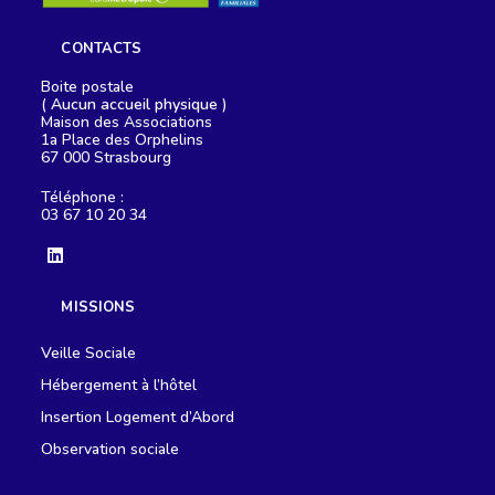
CONTACTS
Boite postale
(
Aucun accueil physique
)
Maison des Associations
1a Place des Orphelins
67 000 Strasbourg
Téléphone :
03 67 10 20 34
S’ouvre
dans
MISSIONS
un
nouvel
onglet
Veille Sociale
Hébergement à l’hôtel
Insertion Logement d’Abord
Observation sociale